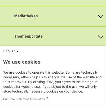
Bundesländern
Redaktion und Projektbearbeitung
Asien
Baden-Württemberg
RSS
lotti.schulz@boell.de
Büro Peking - China
Bayern
Mediatheken
Mehret Haile-Mariam
Büro Neu-Delhi - Indien
Berlin
Mitarbeit
Büro Phnom Penh - Kambodscha
Brandenburg
Info Hub Plastic
heimatkunde@boell.de
Büro Südostasien
Antifeminismus begegnen
Bremen
Gender Mediathek
Büro Seoul - Ostasien | Globaler
Lageplan
Themenportale
Hamburg
Dialog
Hessen
Barrierefreiheit
KommunalWiki
Afrika
Mecklenburg-Vorpommern
Heimatkunde
English
Newsletter abonnieren
(erscheint vierteljährlich)
Büro Horn von Afrika -
Grüne Akademie
Niedersachsen
Grüne Websites
Somalia/Somaliland, Sudan,
Gunda-Werner-Institut
Nordrhein-Westfalen
We use cookies
GreenCampus Weiterbildung
Äthiopien
Bündnis 90 / Die Grünen
Rheinland-Pfalz
Archiv Grünes Gedächtnis
Bundestagsfraktion
Büro Nairobi - Kenia, Uganda,
Saarland
Studienwerk
We use cookies to operate this website. Some are technically
European Greens
Tansania
necessary, others help us to analyse the use of the website and
Sachsen
Die Grünen im Europäischen Parlament
thus improve it. By clicking "OK", you agree to the storage of
Büro Abuja - Nigeria
Green European Foundation
Sachsen-Anhalt
cookies for website use. If you object to the use, we will only
Büro Dakar - Senegal
Schleswig-Holstein
store technically necessary cookies on your device.
Büro Kapstadt - Südafrika, Namibia,
Thüringen
Footer menu
Auf dem Weg zur Barrierefreiheit
Our Data Protection Information
Simbabwe
Datenschutz
Europa
Impressum