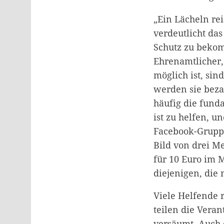
„Ein Lächeln re
verdeutlicht das
Schutz zu bekom
Ehrenamtlicher,
möglich ist, sin
werden sie beza
häufig die fund
ist zu helfen, u
Facebook-Gruppe 
Bild von drei M
für 10 Euro im 
diejenigen, die 
Viele Helfende r
teilen die Vera
versäumt. Auch 