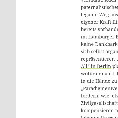
paternalistische
legalen Weg aus
eigener Kraft fl
bereits vorhand
im Hamburger 
keine Dankbarke
sich selbst org
repräsentieren 
All“ in Berlin
pla
wofür er da ist
in die Hände zu
„Paradigmenwech
fordern, wie et
Zivilgesellschaf
kompensieren mu
Johanna Bröse u