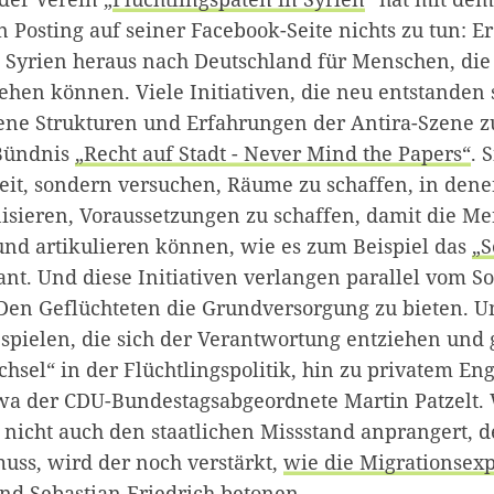
n Posting auf seiner Facebook-Seite nichts zu tun: E
 Syrien heraus nach Deutschland für Menschen, die 
iehen können. Viele Initiativen, die neu entstanden 
ene Strukturen und Erfahrungen der Antira-Szene z
Bündnis
„Recht auf Stadt - Never Mind the Papers“
. 
it, sondern versuchen, Räume zu schaffen, in den
anisieren, Voraussetzungen zu schaffen, damit die M
und artikulieren können, wie es zum Beispiel das
„S
nt. Und diese Initiativen verlangen parallel vom Soz
: Den Geflüchteten die Grundversorgung zu bieten. 
 spielen, die sich der Verantwortung entziehen und 
sel“ in der Flüchtlingspolitik, hin zu privatem En
wa der CDU-Bundestagsabgeordnete Martin Patzelt.
t nicht auch den staatlichen Missstand anprangert, d
ss, wird der noch verstärkt,
wie die Migrationsex
nd Sebastian Friedrich betonen
.