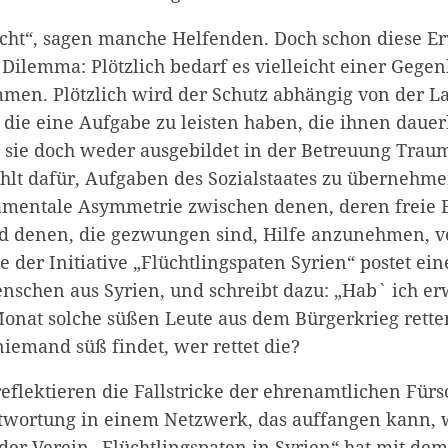
icht“, sagen manche Helfenden. Doch schon diese E
 Dilemma: Plötzlich bedarf es vielleicht einer Gege
men. Plötzlich wird der Schutz abhängig von der L
 die eine Aufgabe zu leisten haben, die ihnen dauer
d sie doch weder ausgebildet in der Betreuung Traum
hlt dafür, Aufgaben des Sozialstaates zu übernehme
amentale Asymmetrie zwischen denen, deren freie 
nd denen, die gezwungen sind, Hilfe anzunehmen, ver
der Initiative „Flüchtlingspaten Syrien“ postet ein
enschen aus Syrien, und schreibt dazu: „Hab` ich e
Monat solche süßen Leute aus dem Bürgerkrieg rett
niemand süß findet, wer rettet die?
eflektieren die Fallstricke der ehrenamtlichen Fürs
ntwortung in einem Netzwerk, das auffangen kann, w
der Verein „
Flüchtlingspaten in Syrien
“ hat mit dem