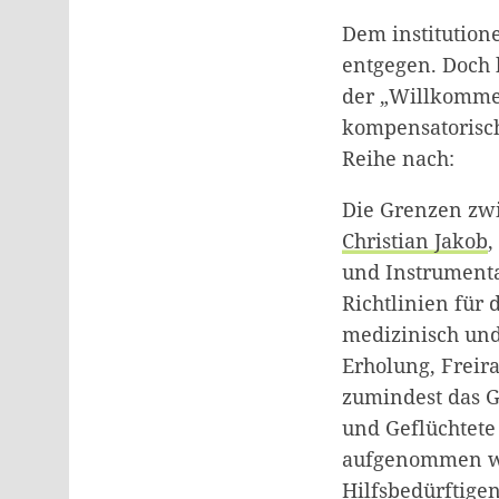
Dem institutione
entgegen. Doch b
der „Willkommen
kompensatorisch
Reihe nach:
Die Grenzen zwi
Christian Jakob
,
und Instrumenta
Richtlinien für
medizinisch und
Erholung, Freir
zumindest das Ge
und Geflüchtete
aufgenommen wer
Hilfsbedürftige