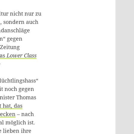
tur nicht nur zu
n, sondern auch
ndanschläge
en“ gegen
-Zeitung
das
Lower Class
e
lüchtlingshass“
it noch gegen
inister Thomas
 hat, das
tecken
– nach
l möglich ist.
e lieben ihre