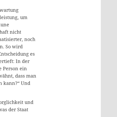
rwartung
nleistung, um
aune
haft nicht
atisierter, noch
n. So wird
Entscheidung es
tieft: In der
e Person ein
rwähnt, dass man
en kann?“ Und
orglichkeit und
as der Staat