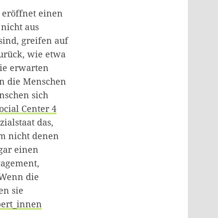
r eröffnet einen
nicht aus
sind, greifen auf
urück, wie etwa
Sie erwarten
en die Menschen
enschen sich
ocial Center 4
ialstaat das,
Um nicht denen
gar einen
gagement,
 Wenn die
en sie
pert_innen