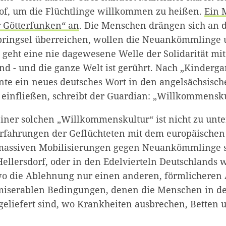
f, um die Flüchtlinge willkommen zu heißen.
Ein 
 Götterfunken“ an
. Die Menschen drängen sich an di
bringsel überreichen, wollen die Neuankömmlinge
geht eine nie dagewesene Welle der Solidarität mit
nd - und die ganze Welt ist gerührt. Nach „Kinderga
nnte ein neues deutsches Wort in den angelsächsisc
einfließen, schreibt der Guardian: „Willkommensku
iner solchen „Willkommenskultur“ ist nicht zu unt
Erfahrungen der Geflüchteten mit dem europäische
massiven Mobilisierungen gegen Neuankömmlinge sei
ellersdorf, oder in den Edelvierteln Deutschlands
o die Ablehnung nur einen anderen, förmlicheren 
 miserablen Bedingungen, denen die Menschen in d
geliefert sind, wo Krankheiten ausbrechen, Betten 