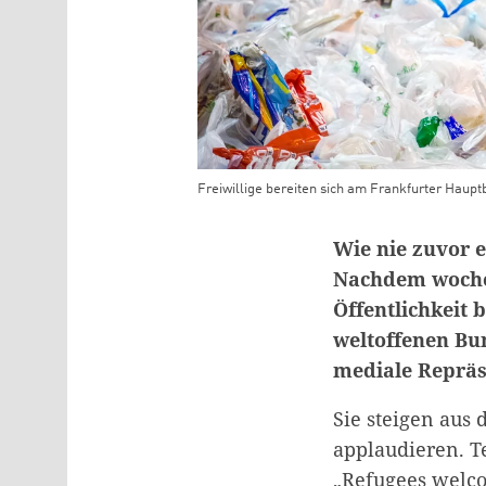
Freiwillige bereiten sich am Frankfurter Haupt
Teaser Bild Untertitel
Wie nie zuvor e
Nachdem wochen
Öffentlichkeit 
weltoffenen Bu
mediale Repräs
Sie steigen aus
applaudieren. T
„Refugees welco