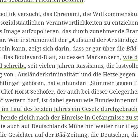
olitik versucht, das Ehrenamt, die Willkommenskul
 sozialstaatlichen Verantwortlichkeiten zu entziehe
s Image aufzupolieren, das durch zunehmende Bra
r. Wie instrumentell der „Aufstand der Anständig
sein kann, zeigt sich darin, dass er gar über die
Bild
. Das Boulevard-Blatt, zu dessen Markenkern,
wie 
d schreibt
, seit vielen Jahren Rassismus, die lustvoll
g von „Ausländerkriminalität“ und die Hetze gegen
chtlinge“ gehören, hat einhundert „Stimmen gegen F
Chef Horst Seehofer, der auch bei dieser Gelegenhe
“ wettern darf, ist dabei genau wie Bundesinnenm
 im Lauf des letzten Jahres ein Gesetz durchgebracht
chende gleich nach der Einreise in Gefängnisse zu s
die auch auf Deutschlands Mühe hin weiter nur illega
die Gesichter auf der
Bild
-Zeitung, die Deutschen, di