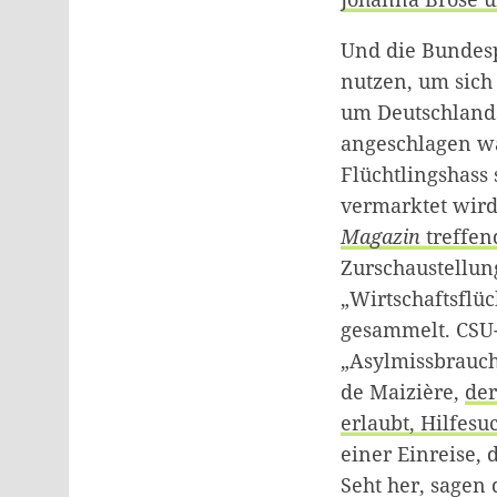
Und die Bundesp
nutzen, um sich
um Deutschland
angeschlagen wa
Flüchtlingshass 
vermarktet wird
Magazin
treffen
Zurschaustellun
„Wirtschaftsflü
gesammelt. CSU-
„Asylmissbrauch
de Maizière,
der
erlaubt, Hilfesu
einer Einreise, 
Seht her, sagen 