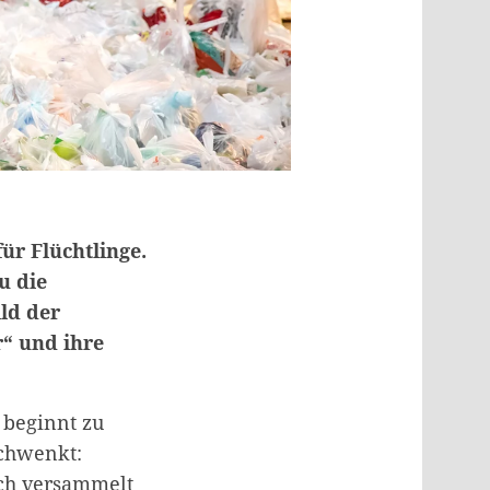
ür Flüchtlinge.
u die
ild der
“ und ihre
 beginnt zu
schwenkt:
ich versammelt