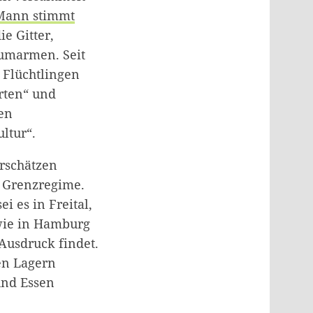
Mann stimmt
e Gitter,
 umarmen. Seit
 Flüchtlingen
rten“ und
hen
ltur“.
erschätzen
n Grenzregime.
 es in Freital,
 wie in Hamburg
Ausdruck findet.
en Lagern
und Essen