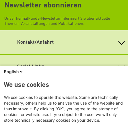
Newsletter abonnieren
Unser heimatkunde-Newsletter informiert Sie über aktuelle
Themen, Veranstaltungen und Publikationen.
Kontakt/Anfahrt
Heinrich-Böll-Stiftung e.V.
Politische Bildung Inland | Referat Migration & Diversity
Schumannstr. 8 10117 Berlin
Social Links
English
Fon: (030) 285 34-283
Facebook
Fax: (030) 285 34-109
We use cookies
heimatkunde@boell.de
Flickr
Heinrich-Böll-Stiftungen
Mekonnen Mesghena
We use cookies to operate this website. Some are technically
Soundcloud
Heinrich-Böll-Stiftung e.V.
Leitung Referat Migration & Diversity
necessary, others help us to analyse the use of the website and
thus improve it. By clicking "OK", you agree to the storage of
Bundesstiftung
X
mesghena@boell.de
cookies for website use. If you object to the use, we will only
Internationale Büros
Heinrich-Böll-Stiftungen in den
Lotti Schulz
YouTube
store technically necessary cookies on your device.
Bundesländern
Redaktion und Projektbearbeitung
Asien