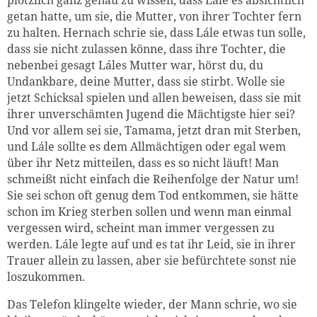
plötzlich ganz genau zu wissen, dass Lále es absichtlich
getan hatte, um sie, die Mutter, von ihrer Tochter fern
zu halten. Hernach schrie sie, dass Lále etwas tun solle,
dass sie nicht zulassen könne, dass ihre Tochter, die
nebenbei gesagt Láles Mutter war, hörst du, du
Undankbare, deine Mutter, dass sie stirbt. Wolle sie
jetzt Schicksal spielen und allen beweisen, dass sie mit
ihrer unverschämten Jugend die Mächtigste hier sei?
Und vor allem sei sie, Tamama, jetzt dran mit Sterben,
und Lále sollte es dem Allmächtigen oder egal wem
über ihr Netz mitteilen, dass es so nicht läuft! Man
schmeißt nicht einfach die Reihenfolge der Natur um!
Sie sei schon oft genug dem Tod entkommen, sie hätte
schon im Krieg sterben sollen und wenn man einmal
vergessen wird, scheint man immer vergessen zu
werden. Lále legte auf und es tat ihr Leid, sie in ihrer
Trauer allein zu lassen, aber sie befürchtete sonst nie
loszukommen.
Das Telefon klingelte wieder, der Mann schrie, wo sie