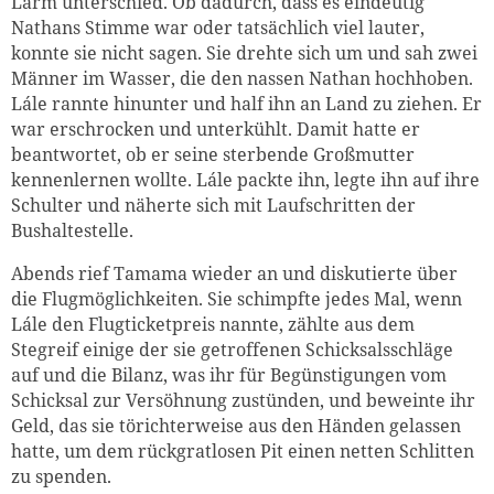
Lärm unterschied. Ob dadurch, dass es eindeutig
Nathans Stimme war oder tatsächlich viel lauter,
konnte sie nicht sagen. Sie drehte sich um und sah zwei
Männer im Wasser, die den nassen Nathan hochhoben.
Lále rannte hinunter und half ihn an Land zu ziehen. Er
war erschrocken und unterkühlt. Damit hatte er
beantwortet, ob er seine sterbende Großmutter
kennenlernen wollte. Lále packte ihn, legte ihn auf ihre
Schulter und näherte sich mit Laufschritten der
Bushaltestelle.
Abends rief Tamama wieder an und diskutierte über
die Flugmöglichkeiten. Sie schimpfte jedes Mal, wenn
Lále den Flugticketpreis nannte, zählte aus dem
Stegreif einige der sie getroffenen Schicksalsschläge
auf und die Bilanz, was ihr für Begünstigungen vom
Schicksal zur Versöhnung zustünden, und beweinte ihr
Geld, das sie törichterweise aus den Händen gelassen
hatte, um dem rückgratlosen Pit einen netten Schlitten
zu spenden.