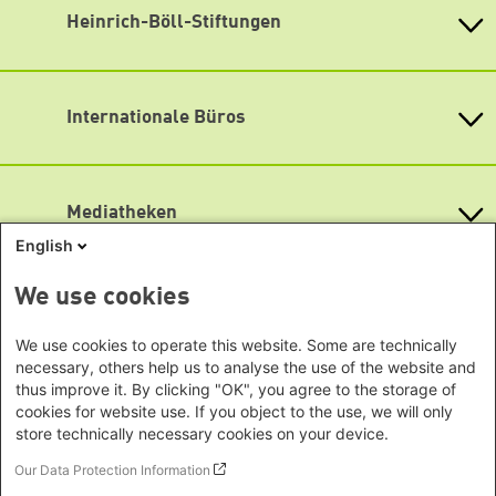
heimatkunde@boell.de
Flickr
Heinrich-Böll-Stiftungen
Mekonnen Mesghena
Soundcloud
Heinrich-Böll-Stiftung e.V.
Leitung Referat Migration & Diversity
Bundesstiftung
X
mesghena@boell.de
Internationale Büros
Heinrich-Böll-Stiftungen in den
Lotti Schulz
YouTube
Bundesländern
Redaktion und Projektbearbeitung
Asien
Baden-Württemberg
RSS
lotti.schulz@boell.de
Büro Peking - China
Bayern
Mediatheken
Mehret Haile-Mariam
Büro Neu-Delhi - Indien
Berlin
Mitarbeit
Büro Phnom Penh - Kambodscha
English
Brandenburg
Info Hub Plastic
heimatkunde@boell.de
Büro Südostasien
Antifeminismus begegnen
Bremen
We use cookies
Gender Mediathek
Büro Seoul - Ostasien | Globaler
Lageplan
Themenportale
Hamburg
Dialog
Hessen
Barrierefreiheit
We use cookies to operate this website. Some are technically
KommunalWiki
Afrika
Mecklenburg-Vorpommern
necessary, others help us to analyse the use of the website and
Heimatkunde
Newsletter abonnieren
(erscheint vierteljährlich)
Büro Horn von Afrika -
thus improve it. By clicking "OK", you agree to the storage of
Grüne Akademie
Niedersachsen
Grüne Websites
Somalia/Somaliland, Sudan,
cookies for website use. If you object to the use, we will only
Gunda-Werner-Institut
Nordrhein-Westfalen
GreenCampus Weiterbildung
store technically necessary cookies on your device.
Äthiopien
Bündnis 90 / Die Grünen
Rheinland-Pfalz
Archiv Grünes Gedächtnis
Bundestagsfraktion
Büro Nairobi - Kenia, Uganda,
Our Data Protection Information
Saarland
Studienwerk
European Greens
Tansania