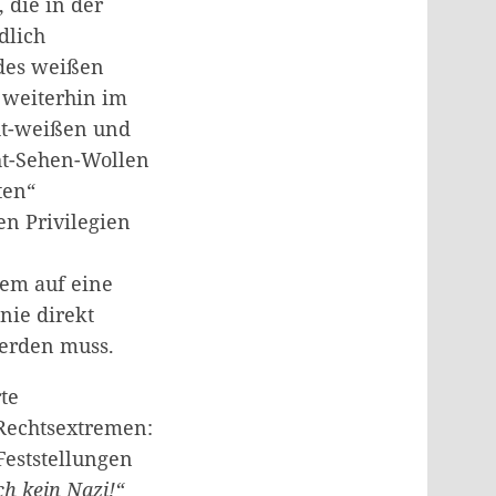
 die in der
dlich
 des weißen
, weiterhin im
ht-weißen und
ht-Sehen-Wollen
ten“
en Privilegien
dem auf eine
nie direkt
werden muss.
te
Rechtsextremen:
Feststellungen
ch kein Nazi!“