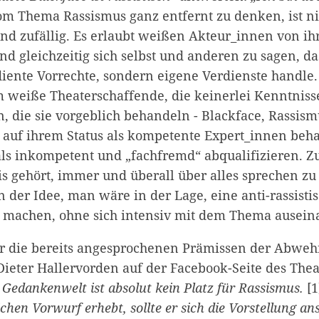
vom Thema Rassismus ganz entfernt zu denken, ist ni
nd zufällig. Es erlaubt weißen Akteur_innen von ih
und gleichzeitig sich selbst und anderen zu sagen, da
ente Vorrechte, sondern eigene Verdienste handle. S
 weiße Theaterschaffende, die keinerlei Kenntniss
, die sie vorgeblich behandeln - Blackface, Rassism
 auf ihrem Status als kompetente Expert_innen beh
als inkompetent und „fachfremd“ abqualifizieren. 
is gehört, immer und überall über alles sprechen z
in der Idee, man wäre in der Lage, eine anti-rassisti
 machen, ohne sich intensiv mit dem Thema ausein
r die bereits angesprochenen Prämissen der Abwehr
ieter Hallervorden auf der Facebook-Seite des Thea
 Gedankenwelt ist absolut kein Platz für Rassismus.
[1
ichen Vorwurf erhebt, sollte er sich die Vorstellung a