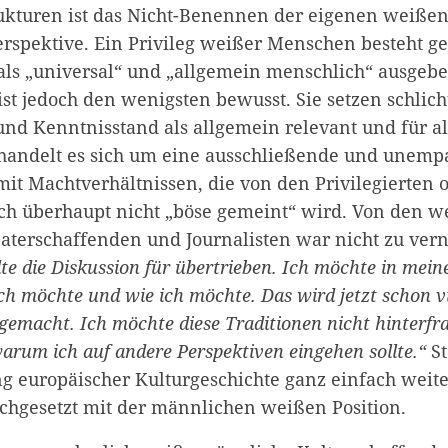
trukturen ist das Nicht-Benennen der eigenen weiße
erspektive. Ein Privileg weißer Menschen besteht ge
 als „universal“ und „allgemein menschlich“ ausgeb
ist jedoch den wenigsten bewusst. Sie setzen schlich
 Kenntnisstand als allgemein relevant und für all
 handelt es sich um eine ausschließende und unemp
t Machtverhältnissen, die von den Privilegierten o
h überhaupt nicht „böse gemeint“ wird. Von den w
terschaffenden und Journalisten war nicht zu ve
e die Diskussion für übertrieben. Ich möchte in mein
ich möchte und wie ich möchte. Das wird jetzt schon v
gemacht. Ich möchte diese Traditionen nicht hinterfr
warum ich auf andere Perspektiven eingehen sollte.“
St
ng europäischer Kulturgeschichte ganz einfach weit
chgesetzt mit der männlichen weißen Position.