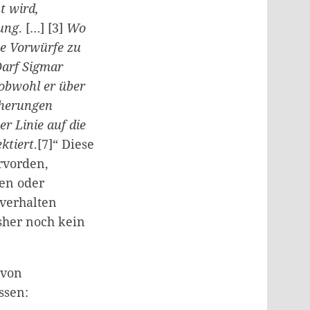
t wird,
zung
. […] [3]
Wo
ie Vorwürfe zu
Darf Sigmar
obwohl er über
cherungen
er Linie auf die
ktiert
.[7]“ Diese
rvorden,
hen oder
 verhalten
isher noch kein
 von
ssen: