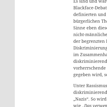
Es sind und war
Blackface-Debatt
definierten und
bürgerlichen The
Sinne eben dies
nicht-männliche
der begrenzten 
Diskriminierung
im Zusammenhang
diskriminierend
vorherrschende 
gegeben wird, s
Unter Rassismus
diskriminieren
„Nazis“. So wir
wie
„Das verwend