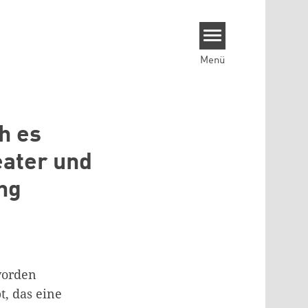
Menü
h es
eater und
ng
vorden
t, das eine