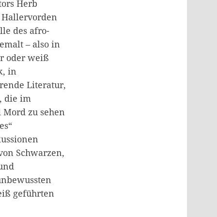
tors Herb
 Hallervorden
lle des afro-
malt – also in
or oder weiß
, in
rende Literatur,
, die im
d Mord zu sehen
es“
kussionen
 von Schwarzen,
 und
t unbewussten
eiß geführten