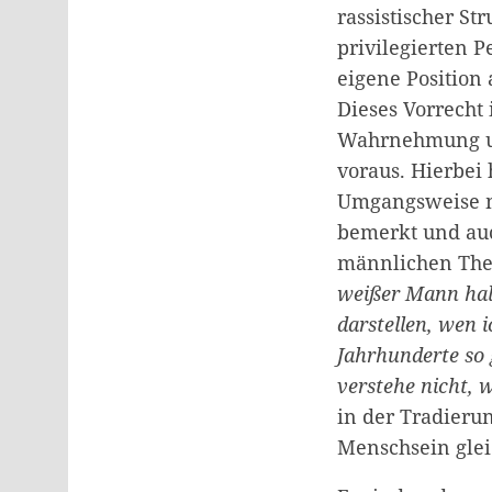
rassistischer S
privilegierten P
eigene Position
Dieses Vorrecht 
Wahrnehmung und
voraus. Hierbei
Umgangsweise mi
bemerkt und auc
männlichen Thea
weißer Mann halt
darstellen, wen 
Jahrhunderte so 
verstehe nicht, 
in der Tradieru
Menschsein glei