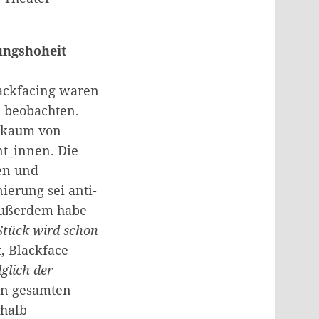
ungshoheit
lackfacing waren
 beobachten.
i kaum von
t_innen. Die
sen und
ierung sei anti-
. Außerdem habe
Stück wird schon
, Blackface
lglich der
en gesamten
rhalb