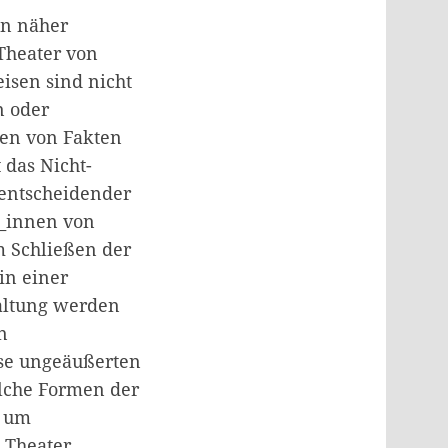
en näher
Theater von
sen sind nicht
n oder
sen von Fakten
das Nicht-
 entscheidender
r_innen von
m Schließen der
in einer
altung werden
n
ese ungeäußerten
lche Formen der
, um
 Theater