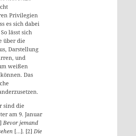
cht
ren Privilegien
ss es sich dabei
o lässt sich
e über die
us, Darstellung
arren, und
Zum weißen
u können. Das
sche
anderzusetzen.
 sind die
ter am 9. Januar
]
Bevor jemand
nsehen
[…]. [2]
Die