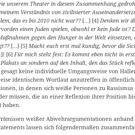
wie unserem Theater in diesem Zusammenhang gedroh
 meinem Verständnis von zivilisierter Auseinanderset
blem, das es bis 2010 nicht war??
[…] [4]
Denken wir d
rvorden einen Juden spielen, obwohl er kein Jude ist? 
 Maßnahmen gegen den Hunger in der Welt einsetzen, 
gt??
[…] [5]
Macht euch erst mal kundig, bevor die Si
]! [6]
Für mich steht fest: Es kommt eben nicht in erst
Plakats an sondern auf den Inhalt, den das Stück refle
e gesagt keine individuelle Umgangsweise von Halle
weise identischem Wortlaut anzutreffen in öffentlic
sionen, in denen sich weiße Personen zu Rassismus
der müssen, die an einer Reflexion ihrer Position b
t haben.
 Prämissen weißer Abwehrargumentationen anhand
Statements lassen sich folgendermaßen zusammenfa