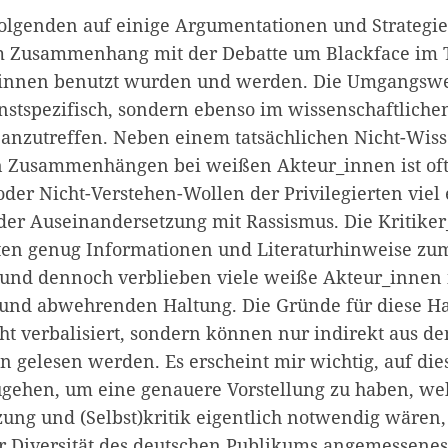
olgenden auf einige Argumentationen und Strategi
im Zusammenhang mit der Debatte um Blackface im 
innen benutzt wurden und werden. Die Umgangswei
unstspezifisch, sondern ebenso im wissenschaftliche
d anzutreffen. Neben einem tatsächlichen Nicht-Wis
n Zusammenhängen bei weißen Akteur_innen ist oft 
der Nicht-Verstehen-Wollen der Privilegierten viel
 der Auseinandersetzung mit Rassismus. Die Kritike
rten genug Informationen und Literaturhinweise zu
und dennoch verblieben viele weiße Akteur_innen 
und abwehrenden Haltung. Die Gründe für diese H
ht verbalisiert, sondern können nur indirekt aus de
 gelesen werden. Es erscheint mir wichtig, auf di
gehen, um eine genauere Vorstellung zu haben, we
ung und (Selbst)kritik eigentlich notwendig wären
r Diversität des deutschen Publikums angemessenes