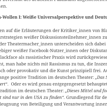
en.
n-Wollen I: Weiße Universalperspektive und Deut
en auf die Erläuterungen der Kritiker_innen von B
strategien weißer Diskussionsteilnehmer_innen zu
der Theatermacher_innen unterscheiden sich dabe
ebiger weißer Facebook-Nutzer_innen oder Diskutan
lackface als rassistischer Praxis wird zurückgewie
nt, man habe nichts mit Rassismus zu tun, die Inszen
tisch oder provokativ und die Kunst prinzipiell frei
ange positive Tradition im deutschen Theater:
„Das 
ert
“. Oder es wird genau entgegengesetzt behauptet
Tradition im deutschen Theater:
„Dieses Mittel und fo
t sind nur in den USA zu finden“.
Grundlegend für d
leugnung von Beteiligung und Verantwortung inne