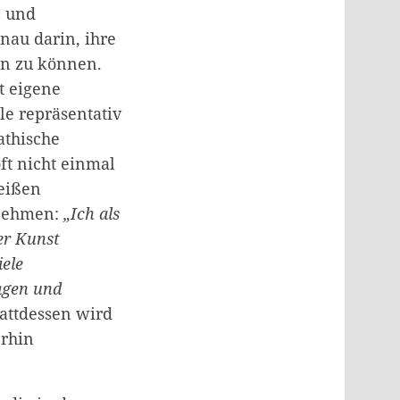
n und
nau darin, ihre
en zu können.
t eigene
e repräsentativ
athische
ft nicht einmal
eißen
rnehmen:
„Ich als
er Kunst
iele
agen und
attdessen wird
erhin