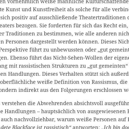
en vornehmlich weiße männliche Kulturschaffende,
e Kunst und Kunstfreiheit als solche für alle verbin
 sich positiv auf ausschließende Theatertraditionen
aters bezogen. Sie forderten für sich das Recht ein
er Traditionen zu bestimmen, wie alle anderen nic
n Personen dargestellt werden können. Dieses Nic
Perspektive führt zu unbewussten oder „gut gemein
en. Ebenso führt das Nicht-Sehen-Wollen der eigen
 mit rassistischen Strukturen zu „gut gemeinten“
en Handlungen. Dieses Verhalten stützt sich außer
oberflächliche weiße Definition von Rassismus, die 
ondern indirekt aus den Folgerungen erschlossen 
 verstehen die Abwehrenden absichtsvoll ausgeführ
de Handlungen – hauptsächlich von ausgewiesenen 
d auch nachvollziehbar, warum weiße Personen auf 
ete Blackface ist rassistisch“
antworten:
„Ich bin do