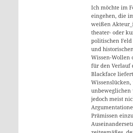
Ich möchte im F
eingehen, die 
weißen Akteur_
theater- oder k
politischen Fel
und historische
Wissen-Wollen o
für den Verlauf
Blackface liefe
Wissenslücken, 
unbeweglichen 
jedoch meist nic
Argumentationen
Prämissen einzu
Auseinandersetz
zeitgemäßes, de