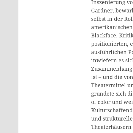
Inszenierung vo
Gardner, bewarb
selbst in der Ro
amerikanischen 
Blackface. Kriti
positionierten, 
ausführlichen P
inwiefern es sic
Zusammenhang mi
ist – und die vo
Theatermittel 
gründete sich d
of color und we
Kulturschaffende
und strukturell
Theaterhäusern 