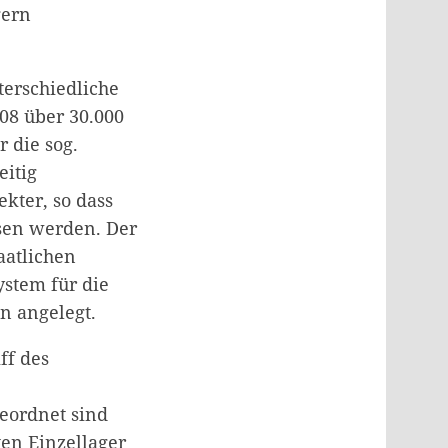
gern
terschiedliche
08 über 30.000
 die sog.
eitig
kter, so dass
sen werden. Der
aatlichen
ystem für die
n angelegt.
ff des
eordnet sind
en Einzellager