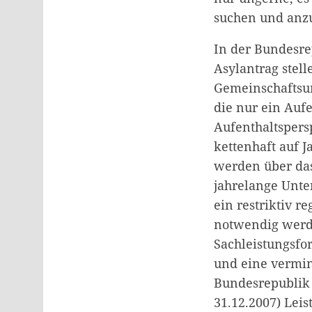
suchen und anz
In der Bundesre
Asylantrag stell
Gemeinschaftsun
die nur ein Auf
Aufenthaltspersp
kettenhaft auf 
werden über das
jahrelange Unte
ein restriktiv r
notwendig werde
Sachleistungsfo
und eine vermin
Bundesrepublik 
31.12.2007) Lei