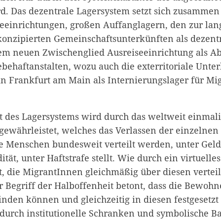
rd. Das dezentrale Lagersystem setzt sich zusammen
inrichtungen, großen Auffanglagern, den zur lang
onzipierten Gemeinschaftsunterkünften als dezent
m neuen Zwischenglied Ausreiseeinrichtung als Ab
behaftanstalten, wozu auch die exterritoriale Unte
n Frankfurt am Main als Internierungslager für Mi
ät des Lagersystems wird durch das weltweit einmali
 gewährleistet, welches das Verlassen der einzelnen
e Menschen bundesweit verteilt werden, unter Geld-
ität, unter Haftstrafe stellt. Wie durch ein virtuelle
t, die MigrantInnen gleichmäßig über diesen verteil
er Begriff der Halboffenheit betont, dass die Bewoh
nden können und gleichzeitig in diesen festgesetzt
 durch institutionelle Schranken und symbolische B