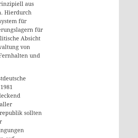
inzipiell aus
n. Hierdurch
system für
erungslagern für
itische Absicht
waltung von
 Fernhalten und
stdeutsche
 1981
ndeckend
aller
republik sollten
r
dingungen