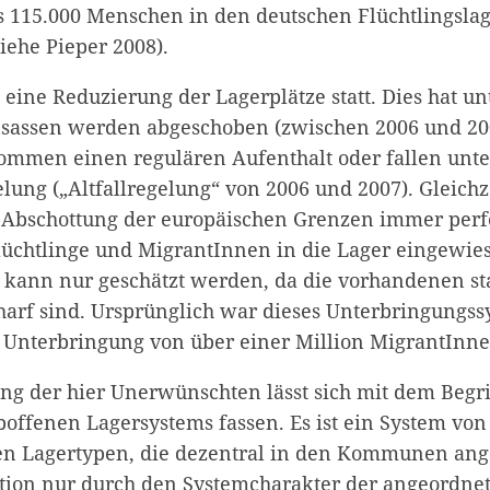
 115.000 Menschen in den deutschen Flüchtlingsla
iehe Pieper 2008).
t eine Reduzierung der Lagerplätze statt. Dies hat un
sassen werden abgeschoben (zwischen 2006 und 20
mmen einen regulären Aufenthalt oder fallen unter
lung („Altfallregelung“ von 2006 und 2007). Gleichz
e Abschottung der europäischen Grenzen immer perfe
üchtlinge und MigrantInnen in die Lager eingewie
d kann nur geschätzt werden, da die vorhandenen st
charf sind. Ursprünglich war dieses Unterbringungss
Unterbringung von über einer Million MigrantInne
ng der hier Unerwünschten lässt sich mit dem Begri
boffenen Lagersystems fassen. Es ist ein System von
en Lagertypen, die dezentral in den Kommunen ang
ion nur durch den Systemcharakter der angeordnet