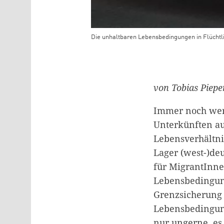
Die unhaltbaren Lebensbedingungen in Flüchtl
Teaser Bild Untertitel
von Tobias Piepe
Immer noch wer
Unterkünften auf
Lebensverhältni
Lager (west-)deu
für MigrantInne
Lebensbedingung
Grenzsicherung 
Lebensbedingung
nur ungerne, es