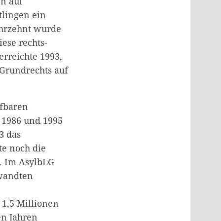
en auf
tlingen ein
Jahrzehnt wurde
ese rechts-
erreichte 1993,
 Grundrechts auf
ifbaren
n 1986 und 1995
3 das
te noch die
t. Im AsylbLG
ewandten
 1,5 Millionen
en Jahren