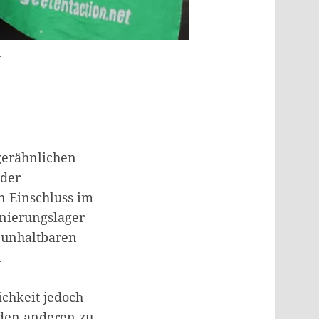
e
gerähnlichen
 der
n Einschluss im
rnierungslager
 unhaltbaren
n
ichkeit jedoch
 den anderen zu