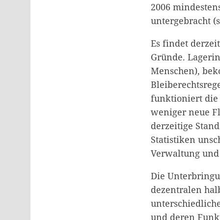
2006 mindestens
untergebracht (s
Es findet derzei
Gründe. Lagerin
Menschen), beko
Bleiberechtsrege
funktioniert di
weniger neue Fl
derzeitige Stan
Statistiken uns
Verwaltung und 
Die Unterbringu
dezentralen hal
unterschiedlich
und deren Funkt