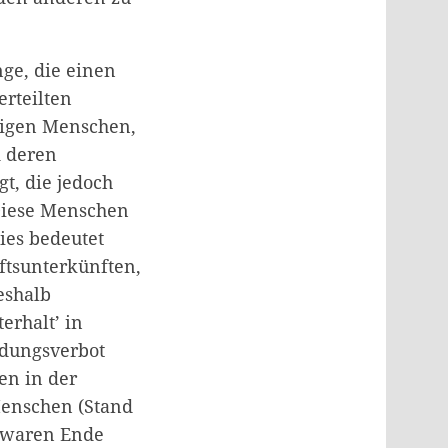
ge, die einen
erteilten
enigen Menschen,
d deren
t, die jedoch
 Diese Menschen
ies bedeutet
ftsunterkünften,
eshalb
rhalt’ in
ldungsverbot
en in der
Menschen (Stand
g waren Ende