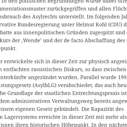
. In den politischen Begründungen wurde dabei off
gumentationsmuster zurückgegriffen und allen Flüch
ssbrauch des Asylrechts unterstellt. Im folgenden 
rvative Bundesregierung unter Helmut Kohl (CDU) di
ebatte aus innenpolitischen Gründen zugespitzt und 
iskurs der ‚Wende’ und der de facto Abschaffung des
epunkt.
 entwickelte sich in dieser Zeit zur physisch angre
m entfachten rassistischen Diskurs, so dass zwische
nterkünfte angezündet wurden. Parallel wurde 199
stungsgesetz (AsylbLG) verabschiedet, das auch heu
che Grundlage der staatlichen Entrechtungspraxis is
 dem administrativen Verwaltungsweg bereits ang
einem eigenen Gesetz gebündelt. Die Kapazität des
 Lagersystems erreichte in dieser Zeit mit mehr als
nen ihren historischen Höhepunkt. In den nächst