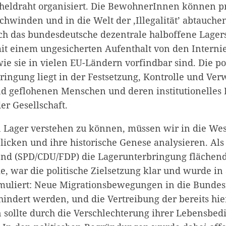
cheldraht organisiert. Die BewohnerInnen können pr
chwinden und in die Welt der ‚Illegalität’ abtauche
ich das bundesdeutsche dezentrale halboffene Lager
t einem ungesicherten Aufenthalt von den Interni
e sie in vielen EU-Ländern vorfindbar sind. Die pol
ringung liegt in der Festsetzung, Kontrolle und Ver
d geflohenen Menschen und deren institutionelles
er Gesellschaft.
 Lager verstehen zu können, müssen wir in die We
licken und ihre historische Genese analysieren. Als
end (SPD/CDU/FDP) die Lagerunterbringung fläche
, war die politische Zielsetzung klar und wurde in 
rmuliert: Neue Migrationsbewegungen in die Bundes
hindert werden, und die Vertreibung der bereits hie
ollte durch die Verschlechterung ihrer Lebensbe