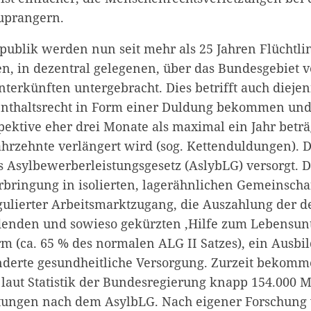
uprangern.
publik werden nun seit mehr als 25 Jahren Flüchtlin
en, in dezentral gelegenen, über das Bundesgebiet v
terkünften untergebracht. Dies betrifft auch diej
enthaltsrecht in Form einer Duldung bekommen un
ektive eher drei Monate als maximal ein Jahr beträg
Jahrzehnte verlängert wird (sog. Kettenduldungen).
 Asylbewerberleistungsgesetz (AslybLG) versorgt. D
rbringung in isolierten, lagerähnlichen Gemeinscha
egulierter Arbeitsmarktzugang, die Auszahlung der d
nden und sowieso gekürzten ‚Hilfe zum Lebensunte
rm (ca. 65 % des normalen ALG II Satzes), ein Ausbi
derte gesundheitliche Versorgung. Zurzeit bekomm
laut Statistik der Bundesregierung knapp 154.000 
stungen nach dem AsylbLG. Nach eigener Forschun