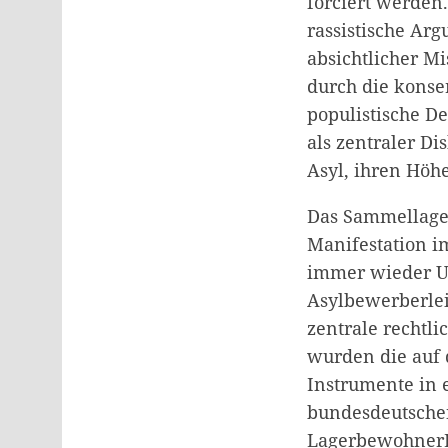
forciert werden
rassistische Ar
absichtlicher Mi
durch die konse
populistische D
als zentraler D
Asyl, ihren Höh
Das Sammellager
Manifestation i
immer wieder U
Asylbewerberlei
zentrale rechtli
wurden die auf
Instrumente in 
bundesdeutschen
LagerbewohnerIn