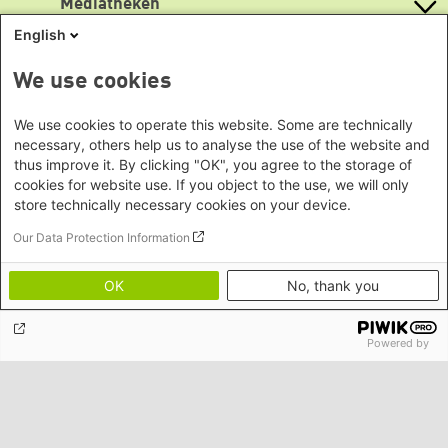
Mediatheken
Mehret Haile-Mariam
Büro Neu-Delhi - Indien
Berlin
Mitarbeit
Büro Phnom Penh - Kambodscha
English
Brandenburg
Info Hub Plastic
heimatkunde@boell.de
Büro Südostasien
Antifeminismus begegnen
Bremen
We use cookies
Gender Mediathek
Büro Seoul - Ostasien | Globaler
Lageplan
Themenportale
Hamburg
Dialog
Hessen
Barrierefreiheit
We use cookies to operate this website. Some are technically
KommunalWiki
Afrika
Mecklenburg-Vorpommern
necessary, others help us to analyse the use of the website and
Heimatkunde
Newsletter abonnieren
(erscheint vierteljährlich)
Büro Horn von Afrika -
thus improve it. By clicking "OK", you agree to the storage of
Grüne Akademie
Niedersachsen
Grüne Websites
Somalia/Somaliland, Sudan,
cookies for website use. If you object to the use, we will only
Gunda-Werner-Institut
Nordrhein-Westfalen
GreenCampus Weiterbildung
store technically necessary cookies on your device.
Äthiopien
Bündnis 90 / Die Grünen
Rheinland-Pfalz
Archiv Grünes Gedächtnis
Bundestagsfraktion
Büro Nairobi - Kenia, Uganda,
Our Data Protection Information
Saarland
Studienwerk
European Greens
Tansania
Sachsen
Die Grünen im Europäischen Parlament
Büro Abuja - Nigeria
OK
No, thank you
Green European Foundation
Sachsen-Anhalt
Büro Dakar - Senegal
Schleswig-Holstein
Büro Kapstadt - Südafrika, Namibia,
Thüringen
Footer menu
Auf dem Weg zur Barrierefreiheit
Powered by
Simbabwe
Datenschutz
Europa
Impressum
Büro Sarajevo - Bosnien und
Kontakt
Bildnachweise
Herzegowina, Republik Nord-