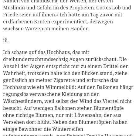
Namen von Chadidscha, der Weisen, der ersten
Muslimin und Gefährtin des Propheten. Gottes Lob und
Friede seien auf ihnen.« Ich hatte am Tag zuvor mit
erdfarbenen Kröten experimentiert, deswegen
wuchsen Warzen an meinen Händen.
iii.
Ich schaue auf das Hochhaus, das mit
dreihundertachtundsechzig Augen zurückschaut. Die
Anzahl der Augen entspricht nur zu einem Drittel der
Wahrheit, trotzdem halte ich den Blicken stand, ziehe
genüsslich an meiner Zigarette und erforsche das
Hochhaus wie ein Wimmelbild: Auf den Balkonen hängt
regungslos verwaschene Kleidung an den
Wäscheständern, weil selbst der Wind das Viertel nicht
besucht. Auf wenigen Balkonen stehen Blumentöpfe
ohne richtige Blumen, nur mit Löwenzahn, der aus
Versehen dort blüht. Neben den Blumentöpfen haben
einige Bewohner die Winterreifen
aufeinandergestapelt, zum Beispiel Familie Hussein auf