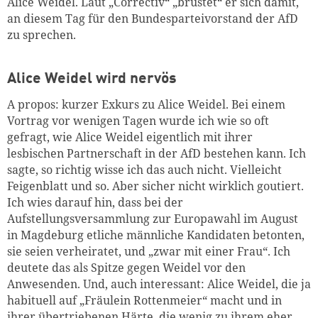
Alice Weidel. Laut „Correctiv“ „brüstet“ er sich damit,
an diesem Tag für den Bundesparteivorstand der AfD
zu sprechen.
Alice Weidel wird nervös
A propos: kurzer Exkurs zu Alice Weidel. Bei einem
Vortrag vor wenigen Tagen wurde ich wie so oft
gefragt, wie Alice Weidel eigentlich mit ihrer
lesbischen Partnerschaft in der AfD bestehen kann. Ich
sagte, so richtig wisse ich das auch nicht. Vielleicht
Feigenblatt und so. Aber sicher nicht wirklich goutiert.
Ich wies darauf hin, dass bei der
Aufstellungsversammlung zur Europawahl im August
in Magdeburg etliche männliche Kandidaten betonten,
sie seien verheiratet, und „zwar mit einer Frau“. Ich
deutete das als Spitze gegen Weidel vor den
Anwesenden. Und, auch interessant: Alice Weidel, die ja
habituell auf „Fräulein Rottenmeier“ macht und in
ihrer übertriebenen Härte, die wenig zu ihrem eher