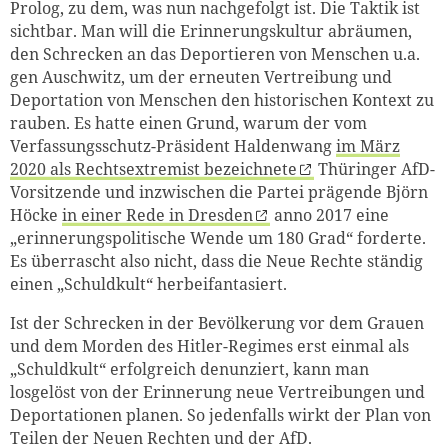
Prolog, zu dem, was nun nachgefolgt ist. Die Taktik ist
sichtbar. Man will die Erinnerungskultur abräumen,
den Schrecken an das Deportieren von Menschen u.a.
gen Auschwitz, um der erneuten Vertreibung und
Deportation von Menschen den historischen Kontext zu
rauben. Es hatte einen Grund, warum der vom
Verfassungsschutz-Präsident Haldenwang
im März
2020 als Rechtsextremist bezeichnete
Thüringer AfD-
Vorsitzende und inzwischen die Partei prägende Björn
Höcke
in einer Rede in Dresden
anno 2017 eine
„erinnerungspolitische Wende um 180 Grad“ forderte.
Es überrascht also nicht, dass die Neue Rechte ständig
einen „Schuldkult“ herbeifantasiert.
Ist der Schrecken in der Bevölkerung vor dem Grauen
und dem Morden des Hitler-Regimes erst einmal als
„Schuldkult“ erfolgreich denunziert, kann man
losgelöst von der Erinnerung neue Vertreibungen und
Deportationen planen. So jedenfalls wirkt der Plan von
Teilen der Neuen Rechten und der AfD.