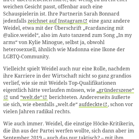
weichen Gesicht passt, offenbar auch eine
Schauspielerin ist. Ihre Partnerin Sarah Bonnard
jedenfalls
zeichnet auf Instagram
eine ganz andere
Weidel, etwa mit der Überschrift „#cardancing mit
@alice.weidel“, also im Auto tanzend zum Song „In my
arms“ von Kylie Minogue, selbst ja, obwohl
heterosexuell, ähnlich wie Madonna eine Ikone der
LGBTQ-Community.
Vielleicht spielt Weidel auch nur eine Rolle, nachdem
ihre Karriere in der Wirtschaft nicht so ganz grandios
verlief, wie sie mit Weidels Top-Qualifikationen
eigentlich hätte verlaufen müssen, wie
„gründerszene“
und
“welt.de“
berichteten. Andererseits äußerte
sie sich, wie ebenfalls „welt.de“
aufdeckte
, schon vor
vielen Jahren radikal rechts.
Wie auch immer. Weidel, die einstige Höcke-Kritikerin,
die ihn aus der Partei werfen wollte, sich dann aber im
September 2019 – auch das nur taktisch? –
mit ihm