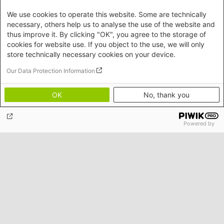
We use cookies to operate this website. Some are technically
Im Wahlkampf ist jedes Mittel recht(s)
necessary, others help us to analyse the use of the website and
thus improve it. By clicking "OK", you agree to the storage of
cookies for website use. If you object to the use, we will only
store technically necessary cookies on your device.
Our Data Protection Information
OK
No, thank you
Powered by
Die AfD und neurechte Ideologie als Motor rechter
Gewalt